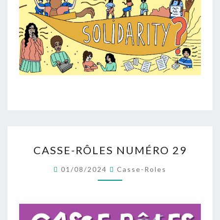
CASSE-
CASSE-RÔLES NUMÉRO 29
RÔLES
NUMÉRO
01/08/2024
Casse-Roles
29