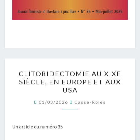
CLITORIDECTOMIE
CLITORIDECTOMIE AU XIXE
AU
SIÈCLE, EN EUROPE ET AUX
XIXE
USA
SIÈCLE,
EN
01/03/2026
Casse-Roles
EUROPE
ET
AUX
Un article du numéro 35
USA