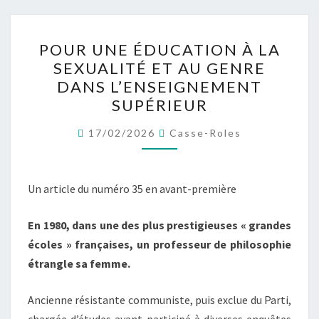
POUR
POUR UNE ÉDUCATION À LA
UNE
SEXUALITÉ ET AU GENRE
ÉDUCATION
DANS L’ENSEIGNEMENT
À
SUPÉRIEUR
LA
SEXUALITÉ
17/02/2026
Casse-Roles
ET
AU
Un article du numéro 35 en avant-première
GENRE
DANS
En 1980, dans une des plus prestigieuses « grandes
L’ENSEIGNEMENT
écoles » françaises, un professeur de philosophie
SUPÉRIEUR
étrangle sa femme.
Ancienne résistante communiste, puis exclue du Parti,