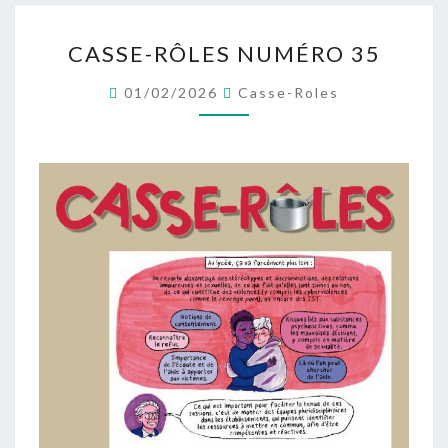
CASSE-
CASSE-RÔLES NUMÉRO 35
RÔLES
NUMÉRO
01/02/2026
Casse-Roles
35