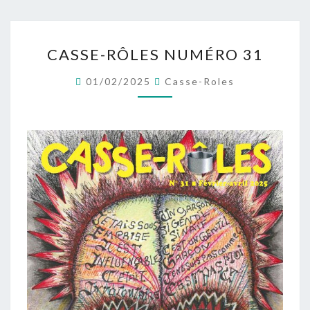
CASSE-
CASSE-RÔLES NUMÉRO 31
RÔLES
NUMÉRO
01/02/2025
Casse-Roles
31