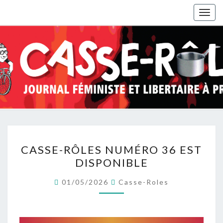
Togg
navig
CASSE-
CASSE-RÔLES NUMÉRO 36 EST
RÔLES
DISPONIBLE
NUMÉRO
36
01/05/2026
Casse-Roles
EST
DISPONIBLE