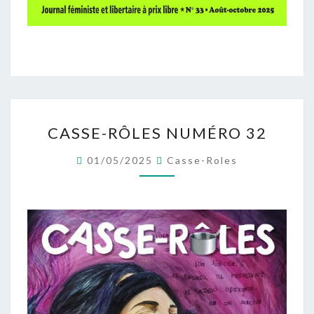
CASSE-
CASSE-RÔLES NUMÉRO 32
RÔLES
NUMÉRO
01/05/2025
Casse-Roles
32