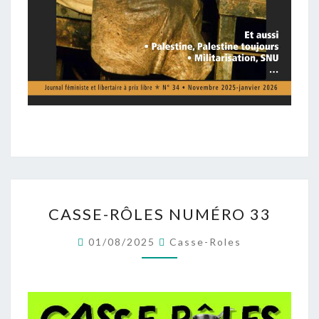
CASSE-
CASSE-RÔLES NUMÉRO 33
RÔLES
NUMÉRO
01/08/2025
Casse-Roles
33